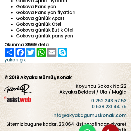
Gökova Apart fiyatları
Gökova Pansiyon
Gökova Pansiyon fiyatları
Gökova günlük Apart
Gökova günlük Otel
Gökova günlük Butik Otel
Gökova günlük pansiyon
Okunma
3569
defa
Paylaş
Facebook
Twitter
WhatsApp
Email
Skype
yukarı çık
© 2019 Akyaka Gümüş Konak
Koyuncu Sokak No:22
Akyaka Beldesi / Ula / Muğla
0 252 243 57 53
0 538 231 44 75
info@akyakagumuskonak.com
Sitemiz bugune kadar,
26,064
Kisi tarafindan ziyaret
edilmistir