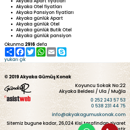
Akyaka Apart fiyatları
Akyaka Otel fiyatları
Akyaka Pansiyon fiyatları
Akyaka günlük Apart
Akyaka günlük Otel
Akyaka günlük Butik Otel
Akyaka günlük pansiyon
Okunma
2916
defa
Paylaş
Facebook
Twitter
WhatsApp
Email
Skype
yukarı çık
© 2019 Akyaka Gümüş Konak
Koyuncu Sokak No:22
Akyaka Beldesi / Ula / Muğla
0 252 243 57 53
0 538 231 44 75
info@akyakagumuskonak.com
Sitemiz bugune kadar,
26,024
Kisi tarafindan ziyaret
edilmistir